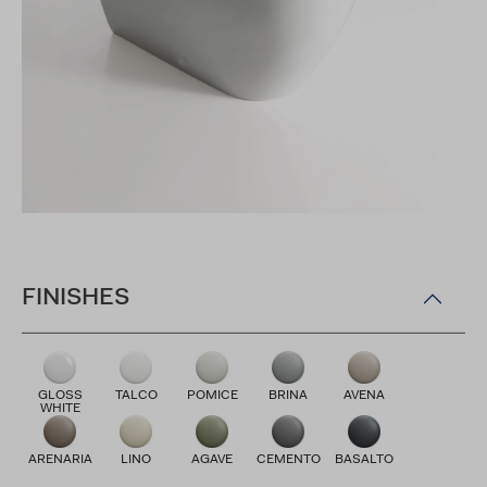
FINISHES
GLOSS
TALCO
POMICE
BRINA
AVENA
WHITE
ARENARIA
LINO
AGAVE
CEMENTO
BASALTO