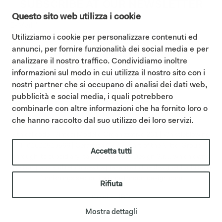
SUBSCRIBE AT OUR NEWSLETTER
Questo sito web utilizza i cookie
Utilizziamo i cookie per personalizzare contenuti ed
annunci, per fornire funzionalità dei social media e per
I consent to the Privacy Policy (
Read our Privacy Policy
)
analizzare il nostro traffico. Condividiamo inoltre
informazioni sul modo in cui utilizza il nostro sito con i
Subscribe
nostri partner che si occupano di analisi dei dati web,
pubblicità e social media, i quali potrebbero
combinarle con altre informazioni che ha fornito loro o
che hanno raccolto dal suo utilizzo dei loro servizi.
©2025 Ceramica Cielo |
Cookie policy
|
Privacy policy
|
Ethical code
|
Sintesi Modello Organizzativo 231
|
Whistleblowing
IT01622510566 | Ceramica Cielo is part of the Mittel Group
Accetta tutti
through its subsidiary Italian Bathroom Design S.r.l., which owns
the company and reinforces its presence in the designer bathroom
furnishings sector.;
italianbathroomdesign.com
Rifiuta
Credits
|
IBD
Mostra dettagli