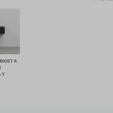
BIDET A
N
 Y