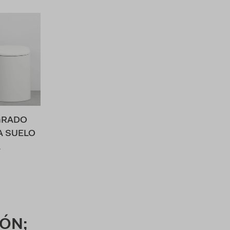
GRADO
A SUELO
A
ÓN;