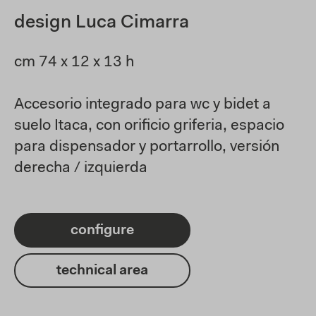
design Luca Cimarra
cm 74 x 12 x 13 h
Accesorio integrado para wc y bidet a
suelo Itaca, con orificio griferia, espacio
para dispensador y portarrollo, versión
derecha / izquierda
configure
technical area