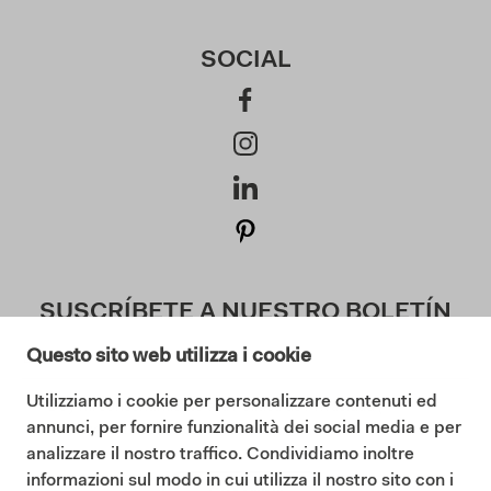
SOCIAL
SUSCRÍBETE A NUESTRO BOLETÍN
Questo sito web utilizza i cookie
Utilizziamo i cookie per personalizzare contenuti ed
Doy mi consentimiento a la Política de Privacidad (
annunci, per fornire funzionalità dei social media e per
Lea nuestra Política de Privacidad
)
analizzare il nostro traffico. Condividiamo inoltre
informazioni sul modo in cui utilizza il nostro sito con i