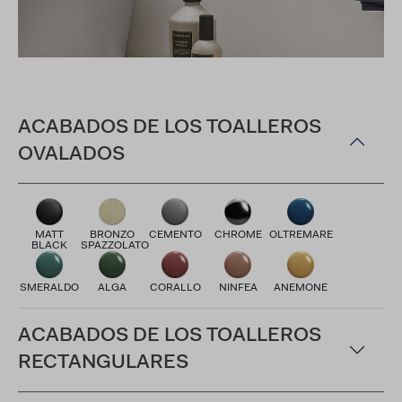
ACABADOS DE LOS TOALLEROS
OVALADOS
MATT
BRONZO
CEMENTO
CHROME
OLTREMARE
BLACK
SPAZZOLATO
SMERALDO
ALGA
CORALLO
NINFEA
ANEMONE
ACABADOS DE LOS TOALLEROS
RECTANGULARES