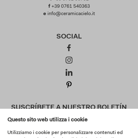
f
+39 0761 540363
e
info@ceramicacielo.it
SOCIAL
SUSCRÍBETE A NUESTRO BOLETÍN
Questo sito web utilizza i cookie
Utilizziamo i cookie per personalizzare contenuti ed
Doy mi consentimiento a la Política de Privacidad (