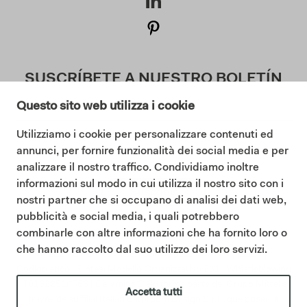
SUSCRÍBETE A NUESTRO BOLETÍN
Questo sito web utilizza i cookie
Utilizziamo i cookie per personalizzare contenuti ed
Doy mi consentimiento a la Política de Privacidad (
annunci, per fornire funzionalità dei social media e per
Lea nuestra Política de Privacidad
)
analizzare il nostro traffico. Condividiamo inoltre
informazioni sul modo in cui utilizza il nostro sito con i
Suscribir
nostri partner che si occupano di analisi dei dati web,
pubblicità e social media, i quali potrebbero
combinarle con altre informazioni che ha fornito loro o
che hanno raccolto dal suo utilizzo dei loro servizi.
©2025 Ceramica Cielo |
Cookie policy
|
Privacy policy
|
Codigo etico
|
Sintesi Modello Organizzativo 231
|
Whistleblowing
IT01622510566 | Ceramica Cielo forma parte del Grupo Mittel a
Accetta tutti
través de su filial Italian Bathroom Design S.r.l., que posee la