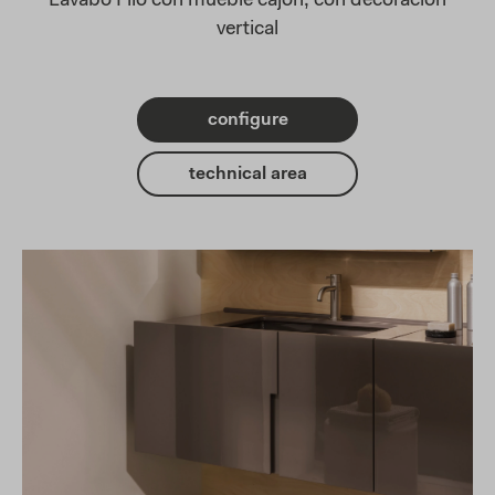
Lavabo Filo con mueble cajón, con decoracion
vertical
configure
technical area