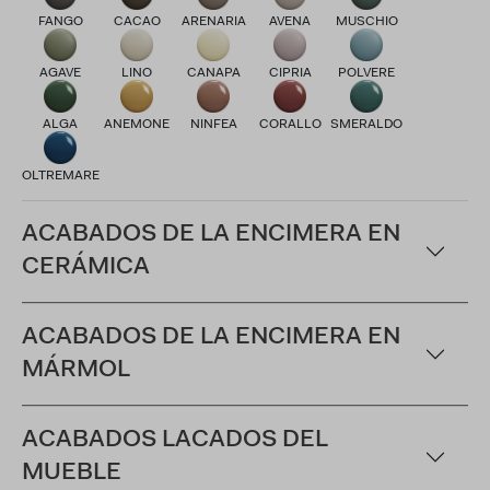
FANGO
CACAO
ARENARIA
AVENA
MUSCHIO
AGAVE
LINO
CANAPA
CIPRIA
POLVERE
ALGA
ANEMONE
NINFEA
CORALLO
SMERALDO
OLTREMARE
ACABADOS DE LA ENCIMERA EN
CERÁMICA
ACABADOS DE LA ENCIMERA EN
MÁRMOL
ACABADOS LACADOS DEL
MUEBLE