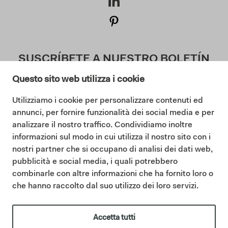
SUSCRÍBETE A NUESTRO BOLETÍN
Questo sito web utilizza i cookie
Utilizziamo i cookie per personalizzare contenuti ed
Doy mi consentimiento a la Política de Privacidad (
annunci, per fornire funzionalità dei social media e per
Lea nuestra Política de Privacidad
)
analizzare il nostro traffico. Condividiamo inoltre
informazioni sul modo in cui utilizza il nostro sito con i
Suscribir
nostri partner che si occupano di analisi dei dati web,
pubblicità e social media, i quali potrebbero
combinarle con altre informazioni che ha fornito loro o
che hanno raccolto dal suo utilizzo dei loro servizi.
©2025 Ceramica Cielo |
Cookie policy
|
Privacy policy
|
Codigo etico
|
Sintesi Modello Organizzativo 231
|
Whistleblowing
IT01622510566 | Ceramica Cielo forma parte del Grupo Mittel a
Accetta tutti
través de su filial Italian Bathroom Design S.r.l., que posee la