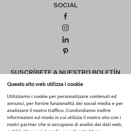
SOCIAL
SUSCRÍBETE A NUESTRO BOLETÍN
Questo sito web utilizza i cookie
Utilizziamo i cookie per personalizzare contenuti ed
Doy mi consentimiento a la Política de Privacidad (
annunci, per fornire funzionalità dei social media e per
Lea nuestra Política de Privacidad
)
analizzare il nostro traffico. Condividiamo inoltre
informazioni sul modo in cui utilizza il nostro sito con i
Suscribir
nostri partner che si occupano di analisi dei dati web,