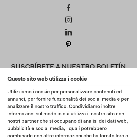
SUSCRÍBETE A NUESTRO BOLETÍN
Questo sito web utilizza i cookie
Utilizziamo i cookie per personalizzare contenuti ed
Doy mi consentimiento a la Política de Privacidad (
annunci, per fornire funzionalità dei social media e per
Lea nuestra Política de Privacidad
)
analizzare il nostro traffico. Condividiamo inoltre
informazioni sul modo in cui utilizza il nostro sito con i
Suscribir
nostri partner che si occupano di analisi dei dati web,
pubblicità e social media, i quali potrebbero
combinarle con altre informazioni che ha fornito loro o