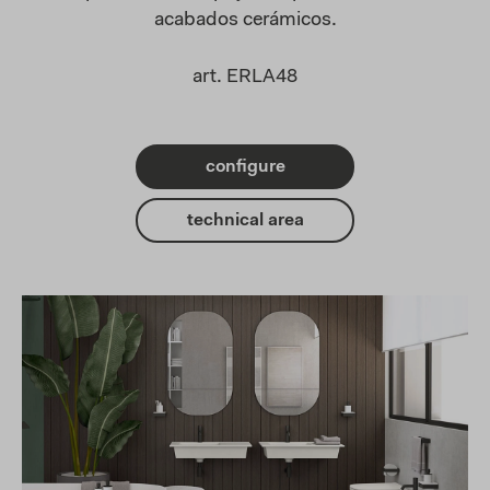
acabados cerámicos
.
art. ERLA48
configure
technical area