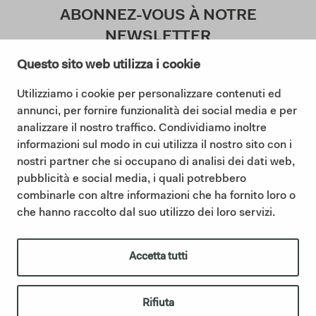
ABONNEZ-VOUS À NOTRE
NEWSLETTER
Questo sito web utilizza i cookie
Utilizziamo i cookie per personalizzare contenuti ed
J'accepte la politique de confidentialité (
annunci, per fornire funzionalità dei social media e per
Lisez notre politique de confidentialité
)
analizzare il nostro traffico. Condividiamo inoltre
informazioni sul modo in cui utilizza il nostro sito con i
S'abonner
nostri partner che si occupano di analisi dei dati web,
pubblicità e social media, i quali potrebbero
combinarle con altre informazioni che ha fornito loro o
che hanno raccolto dal suo utilizzo dei loro servizi.
©2025 Ceramica Cielo |
Cookie policy
|
Privacy policy
|
Code d
|
Sintesi Modello Organizzativo 231
|
Whistleblowing
IT01622510566 | Ceramica Cielo fait partie du Groupe Mittel via sa
Accetta tutti
filiale Italian Bathroom Design S.r.l., qui en détient la propriété et
consolide sa présence dans le secteur de l’ameublement de salle de
bains design.
italianbathroomdesign.com
Rifiuta