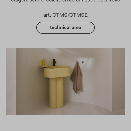
étagère semicirculaire en céramique / bois Iroko
art. OTMS/OTMSE
technical area