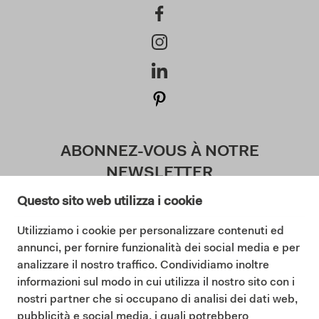
ABONNEZ-VOUS À NOTRE
NEWSLETTER
Questo sito web utilizza i cookie
Utilizziamo i cookie per personalizzare contenuti ed
J'accepte la politique de confidentialité (
annunci, per fornire funzionalità dei social media e per
Lisez notre politique de confidentialité
)
analizzare il nostro traffico. Condividiamo inoltre
informazioni sul modo in cui utilizza il nostro sito con i
S'abonner
nostri partner che si occupano di analisi dei dati web,
pubblicità e social media, i quali potrebbero