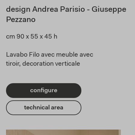
design Andrea Parisio - Giuseppe
Pezzano
cm 90 x 55 x 45 h
Lavabo Filo avec meuble avec
tiroir, decoration verticale
configure
technical area