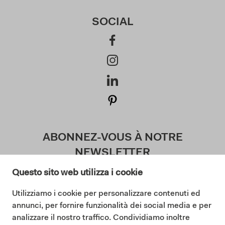
SOCIAL
ABONNEZ-VOUS À NOTRE
NEWSLETTER
Questo sito web utilizza i cookie
Utilizziamo i cookie per personalizzare contenuti ed
J'accepte la politique de confidentialité (
annunci, per fornire funzionalità dei social media e per
Lisez notre politique de confidentialité
)
analizzare il nostro traffico. Condividiamo inoltre