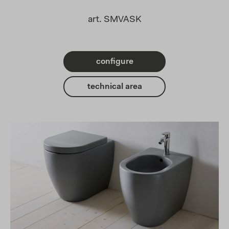
art.
SMVASK
configure
technical area