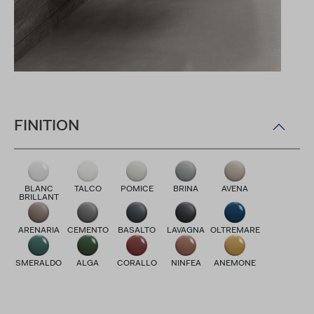
FINITION
BLANC
TALCO
POMICE
BRINA
AVENA
BRILLANT
ARENARIA
CEMENTO
BASALTO
LAVAGNA
OLTREMARE
SMERALDO
ALGA
CORALLO
NINFEA
ANEMONE