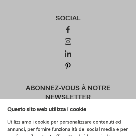
SOCIAL
ABONNEZ-VOUS À NOTRE
NEWSLETTER
Questo sito web utilizza i cookie
Utilizziamo i cookie per personalizzare contenuti ed
J'accepte la politique de confidentialité (
annunci, per fornire funzionalità dei social media e per
Lisez notre politique de confidentialité
)