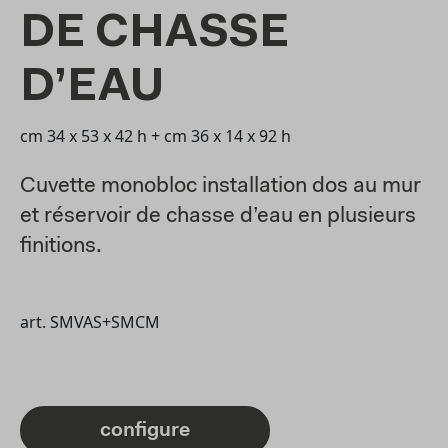
DE CHASSE
D’EAU
cm 34 x 53 x 42 h + cm 36 x 14 x 92 h
Cuvette monobloc installation dos au mur
et réservoir de chasse d’eau en plusieurs
finitions.
art.
SMVAS+SMCM
configure