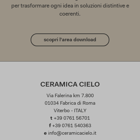
per trasformare ogni idea in soluzioni distintive e
coerenti.
scopri l'area download
CERAMICA CIELO
Via Falerina km 7.800
01034 Fabrica di Roma
Viterbo - ITALY
t
+39 0761 56701
f
+39 0761 540363
e
info@ceramicacielo.it