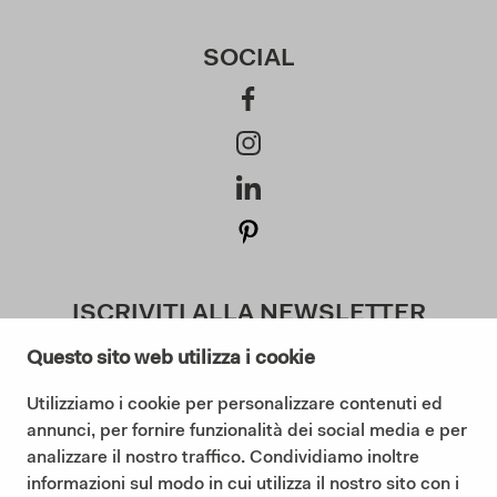
SOCIAL
ISCRIVITI ALLA NEWSLETTER
Questo sito web utilizza i cookie
Utilizziamo i cookie per personalizzare contenuti ed
Acconsento ai termini della Privacy Policy (
annunci, per fornire funzionalità dei social media e per
Leggi la Privacy Policy
)
analizzare il nostro traffico. Condividiamo inoltre
informazioni sul modo in cui utilizza il nostro sito con i