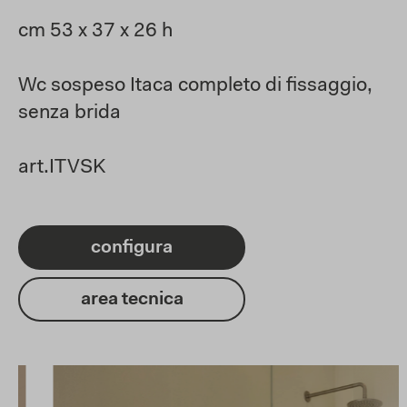
cm 53 x 37 x 26 h
Wc sospeso Itaca completo di fissaggio,
senza brida
art.ITVSK
configura
area tecnica