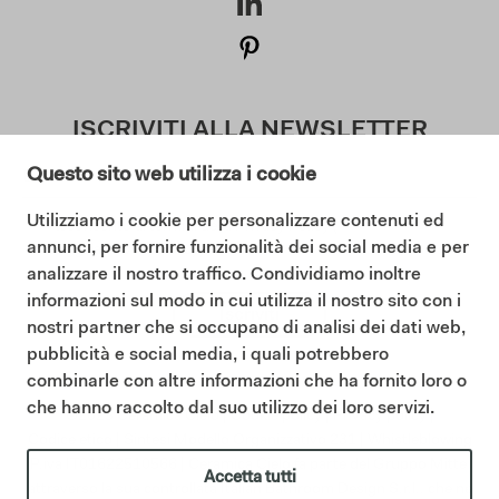
ISCRIVITI ALLA NEWSLETTER
Questo sito web utilizza i cookie
Utilizziamo i cookie per personalizzare contenuti ed
Acconsento ai termini della Privacy Policy (
annunci, per fornire funzionalità dei social media e per
Leggi la Privacy Policy
)
analizzare il nostro traffico. Condividiamo inoltre
informazioni sul modo in cui utilizza il nostro sito con i
Iscriviti
nostri partner che si occupano di analisi dei dati web,
pubblicità e social media, i quali potrebbero
combinarle con altre informazioni che ha fornito loro o
che hanno raccolto dal suo utilizzo dei loro servizi.
©2025 Ceramica Cielo |
Cookie policy
|
Privacy policy
|
Codice etico
|
Sintesi Modello Organizzativo 231
|
Whistleblowing
P.iva IT01622510566 | Ceramica Cielo fa parte del Gruppo Mittel
Accetta tutti
attraverso la sua controllata Italian Bathroom Design S.r.l., che ne