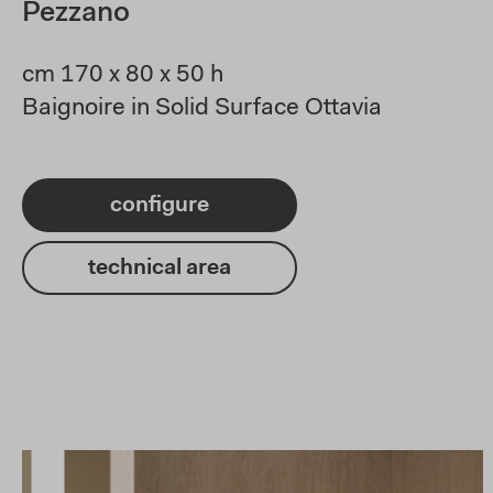
Pezzano
cm 170 x 80 x 50 h
Baignoire in Solid Surface Ottavia
configure
technical area