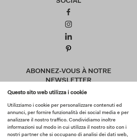
SOCIAL
ABONNEZ-VOUS À NOTRE
NEWSLETTER
Questo sito web utilizza i cookie
Utilizziamo i cookie per personalizzare contenuti ed
J'accepte la politique de confidentialité (
annunci, per fornire funzionalità dei social media e per
Lisez notre politique de confidentialité
)
analizzare il nostro traffico. Condividiamo inoltre
informazioni sul modo in cui utilizza il nostro sito con i
S'abonner
nostri partner che si occupano di analisi dei dati web,