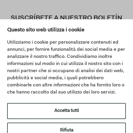
SUSCRÍBETE A NUESTRO BOLETÍN
Questo sito web utilizza i cookie
Utilizziamo i cookie per personalizzare contenuti ed
Doy mi consentimiento a la Política de Privacidad (
annunci, per fornire funzionalità dei social media e per
Lea nuestra Política de Privacidad
)
analizzare il nostro traffico. Condividiamo inoltre
informazioni sul modo in cui utilizza il nostro sito con i
Suscribir
nostri partner che si occupano di analisi dei dati web,
pubblicità e social media, i quali potrebbero
combinarle con altre informazioni che ha fornito loro o
che hanno raccolto dal suo utilizzo dei loro servizi.
©2025 Ceramica Cielo |
Cookie policy
|
Privacy policy
|
Codigo etico
|
Sintesi Modello Organizzativo 231
|
Whistleblowing
IT01622510566 | Ceramica Cielo forma parte del Grupo Mittel a
Accetta tutti
través de su filial Italian Bathroom Design S.r.l., que posee la
empresa y refuerza su presencia en el sector del equipamiento de
baño de diseño.
italianbathroomdesign.com
Rifiuta