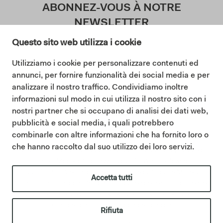
ABONNEZ-VOUS À NOTRE
NEWSLETTER
Questo sito web utilizza i cookie
Utilizziamo i cookie per personalizzare contenuti ed
J'accepte la politique de confidentialité (
annunci, per fornire funzionalità dei social media e per
Lisez notre politique de confidentialité
)
analizzare il nostro traffico. Condividiamo inoltre
informazioni sul modo in cui utilizza il nostro sito con i
S'abonner
nostri partner che si occupano di analisi dei dati web,
pubblicità e social media, i quali potrebbero
combinarle con altre informazioni che ha fornito loro o
che hanno raccolto dal suo utilizzo dei loro servizi.
©2025 Ceramica Cielo |
Cookie policy
|
Privacy policy
|
Code d
|
Sintesi Modello Organizzativo 231
|
Whistleblowing
IT01622510566 | Ceramica Cielo fait partie du Groupe Mittel via sa
Accetta tutti
filiale Italian Bathroom Design S.r.l., qui en détient la propriété et
consolide sa présence dans le secteur de l’ameublement de salle de
bains design.
italianbathroomdesign.com
Rifiuta