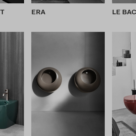
T
ERA
LE BA