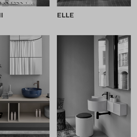
I
ELLE