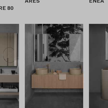
ARES
ENEA
E 80