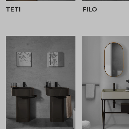
TETI
FILO