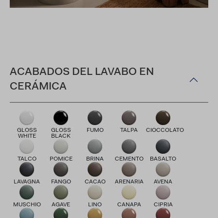
ACABADOS DEL LAVABO EN
CERÁMICA
GLOSS
GLOSS
FUMO
TALPA
CIOCCOLATO
WHITE
BLACK
TALCO
POMICE
BRINA
CEMENTO
BASALTO
LAVAGNA
FANGO
CACAO
ARENARIA
AVENA
MUSCHIO
AGAVE
LINO
CANAPA
CIPRIA