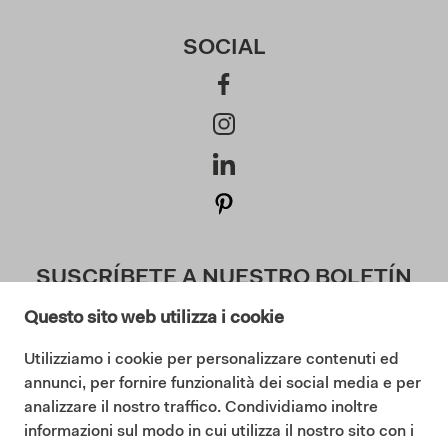
SOCIAL
SUSCRÍBETE A NUESTRO BOLETÍN
Questo sito web utilizza i cookie
Utilizziamo i cookie per personalizzare contenuti ed
Doy mi consentimiento a la Política de Privacidad (
annunci, per fornire funzionalità dei social media e per
Lea nuestra Política de Privacidad
)
analizzare il nostro traffico. Condividiamo inoltre
informazioni sul modo in cui utilizza il nostro sito con i
Suscribir