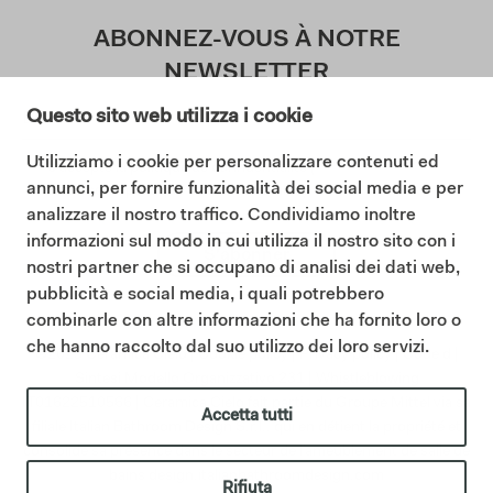
ABONNEZ-VOUS À NOTRE
NEWSLETTER
Questo sito web utilizza i cookie
Utilizziamo i cookie per personalizzare contenuti ed
J'accepte la politique de confidentialité (
annunci, per fornire funzionalità dei social media e per
Lisez notre politique de confidentialité
)
analizzare il nostro traffico. Condividiamo inoltre
informazioni sul modo in cui utilizza il nostro sito con i
S'abonner
nostri partner che si occupano di analisi dei dati web,
pubblicità e social media, i quali potrebbero
combinarle con altre informazioni che ha fornito loro o
che hanno raccolto dal suo utilizzo dei loro servizi.
©2025 Ceramica Cielo |
Cookie policy
|
Privacy policy
|
Code d
|
Sintesi Modello Organizzativo 231
|
Whistleblowing
IT01622510566 | Ceramica Cielo fait partie du Groupe Mittel via sa
Accetta tutti
filiale Italian Bathroom Design S.r.l., qui en détient la propriété et
consolide sa présence dans le secteur de l’ameublement de salle de
bains design.
italianbathroomdesign.com
Rifiuta