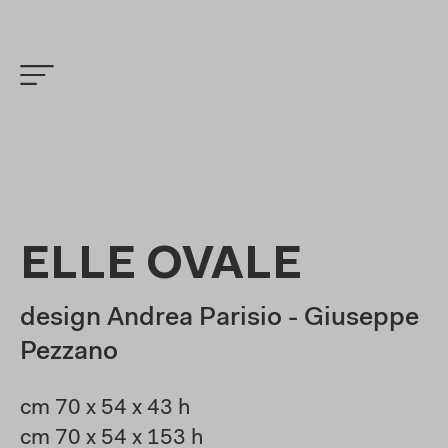
ELLE OVALE
design Andrea Parisio - Giuseppe
Pezzano
cm 70 x 54 x 43 h
cm 70 x 54 x 153 h