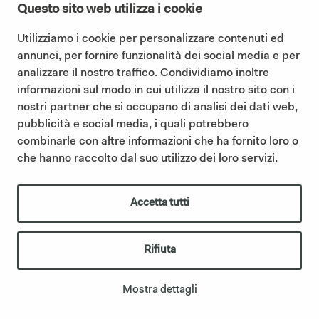
Questo sito web utilizza i cookie
Utilizziamo i cookie per personalizzare contenuti ed
annunci, per fornire funzionalità dei social media e per
I consent to the Privacy Policy (
Read our Privacy Policy
)
analizzare il nostro traffico. Condividiamo inoltre
informazioni sul modo in cui utilizza il nostro sito con i
Subscribe
nostri partner che si occupano di analisi dei dati web,
pubblicità e social media, i quali potrebbero
combinarle con altre informazioni che ha fornito loro o
che hanno raccolto dal suo utilizzo dei loro servizi.
©2025 Ceramica Cielo |
Cookie policy
|
Privacy policy
|
Ethical code
|
Sintesi Modello Organizzativo 231
|
Whistleblowing
IT01622510566 | Ceramica Cielo is part of the Mittel Group
Accetta tutti
through its subsidiary Italian Bathroom Design S.r.l., which owns
the company and reinforces its presence in the designer bathroom
furnishings sector.;
italianbathroomdesign.com
Rifiuta
Credits
|
IBD
Mostra dettagli