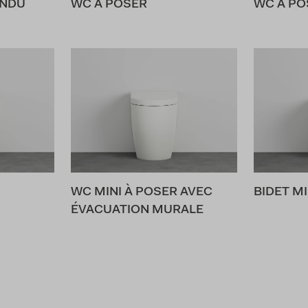
ENDU
WC À POSER
WC À PO
WC MINI À POSER AVEC
BIDET MI
ÉVACUATION MURALE