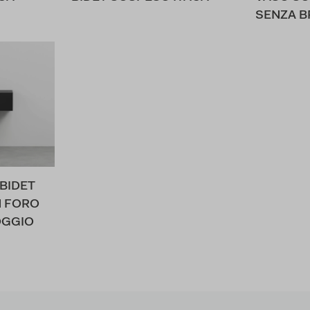
SENZA B
BIDET
N FORO
OGGIO