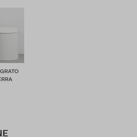
EGRATO
ERRA
NE