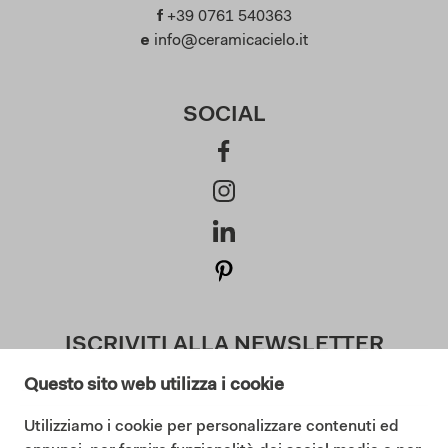
f
+39 0761 540363
e
info@ceramicacielo.it
SOCIAL
ISCRIVITI ALLA NEWSLETTER
Questo sito web utilizza i cookie
Utilizziamo i cookie per personalizzare contenuti ed
Acconsento ai termini della Privacy Policy (