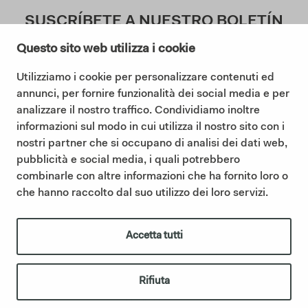
SUSCRÍBETE A NUESTRO BOLETÍN
Questo sito web utilizza i cookie
Utilizziamo i cookie per personalizzare contenuti ed
Doy mi consentimiento a la Política de Privacidad (
annunci, per fornire funzionalità dei social media e per
Lea nuestra Política de Privacidad
)
analizzare il nostro traffico. Condividiamo inoltre
informazioni sul modo in cui utilizza il nostro sito con i
Suscribir
nostri partner che si occupano di analisi dei dati web,
pubblicità e social media, i quali potrebbero
combinarle con altre informazioni che ha fornito loro o
che hanno raccolto dal suo utilizzo dei loro servizi.
©2025 Ceramica Cielo |
Cookie policy
|
Privacy policy
|
Codigo etico
|
Sintesi Modello Organizzativo 231
|
Whistleblowing
IT01622510566 | Ceramica Cielo forma parte del Grupo Mittel a
Accetta tutti
través de su filial Italian Bathroom Design S.r.l., que posee la
empresa y refuerza su presencia en el sector del equipamiento de
baño de diseño.
italianbathroomdesign.com
Rifiuta
créditos
|
IBD