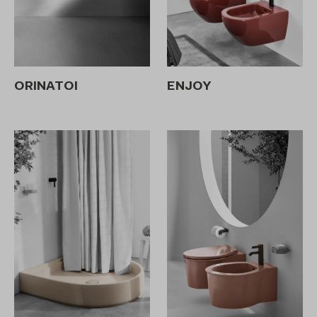
ORINATOI
ENJOY