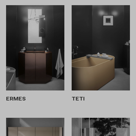
ERMES
TETI