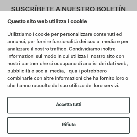
SUSCRÍBETE A NUESTRO BOLETÍN
Questo sito web utilizza i cookie
Utilizziamo i cookie per personalizzare contenuti ed
Doy mi consentimiento a la Política de Privacidad (
annunci, per fornire funzionalità dei social media e per
Lea nuestra Política de Privacidad
)
analizzare il nostro traffico. Condividiamo inoltre
informazioni sul modo in cui utilizza il nostro sito con i
Suscribir
nostri partner che si occupano di analisi dei dati web,
pubblicità e social media, i quali potrebbero
combinarle con altre informazioni che ha fornito loro o
che hanno raccolto dal suo utilizzo dei loro servizi.
©2025 Ceramica Cielo |
Cookie policy
|
Privacy policy
|
Codigo etico
|
Sintesi Modello Organizzativo 231
|
Whistleblowing
IT01622510566 | Ceramica Cielo forma parte del Grupo Mittel a
Accetta tutti
través de su filial Italian Bathroom Design S.r.l., que posee la
empresa y refuerza su presencia en el sector del equipamiento de
baño de diseño.
italianbathroomdesign.com
Rifiuta
créditos
|
IBD