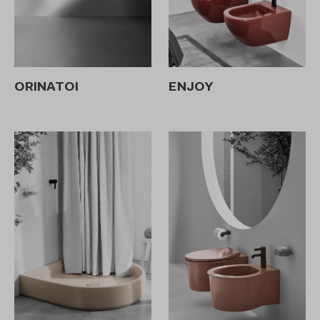
ORINATOI
ENJOY