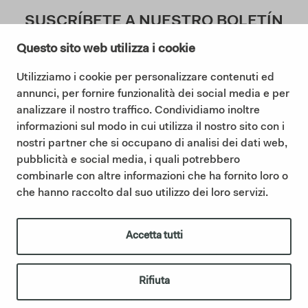
SUSCRÍBETE A NUESTRO BOLETÍN
Questo sito web utilizza i cookie
Utilizziamo i cookie per personalizzare contenuti ed
Doy mi consentimiento a la Política de Privacidad (
annunci, per fornire funzionalità dei social media e per
Lea nuestra Política de Privacidad
)
analizzare il nostro traffico. Condividiamo inoltre
informazioni sul modo in cui utilizza il nostro sito con i
Suscribir
nostri partner che si occupano di analisi dei dati web,
pubblicità e social media, i quali potrebbero
combinarle con altre informazioni che ha fornito loro o
che hanno raccolto dal suo utilizzo dei loro servizi.
©2025 Ceramica Cielo |
Cookie policy
|
Privacy policy
|
Codigo etico
|
Sintesi Modello Organizzativo 231
|
Whistleblowing
IT01622510566 | Ceramica Cielo forma parte del Grupo Mittel a
Accetta tutti
través de su filial Italian Bathroom Design S.r.l., que posee la
empresa y refuerza su presencia en el sector del equipamiento de
baño de diseño.
italianbathroomdesign.com
Rifiuta
créditos
|
IBD