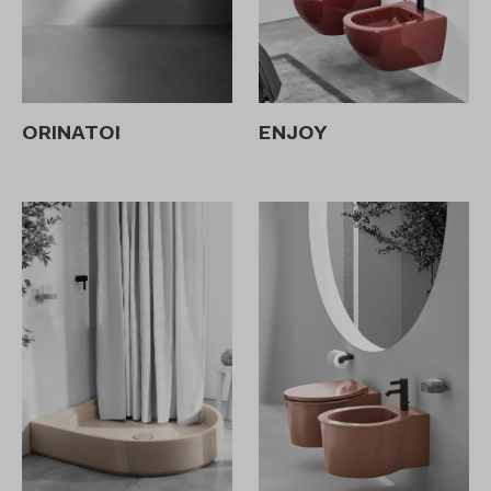
ORINATOI
ENJOY