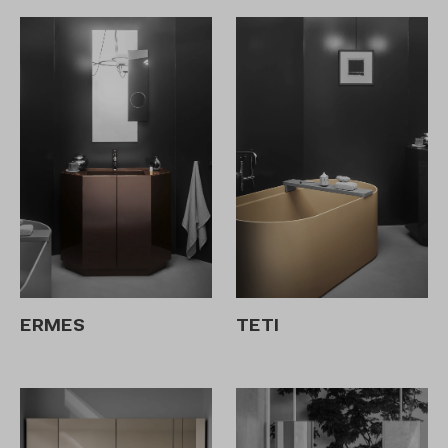
ERMES
TETI