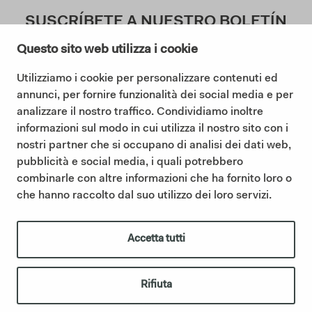
SUSCRÍBETE A NUESTRO BOLETÍN
Questo sito web utilizza i cookie
Utilizziamo i cookie per personalizzare contenuti ed
Doy mi consentimiento a la Política de Privacidad (
annunci, per fornire funzionalità dei social media e per
Lea nuestra Política de Privacidad
)
analizzare il nostro traffico. Condividiamo inoltre
informazioni sul modo in cui utilizza il nostro sito con i
Suscribir
nostri partner che si occupano di analisi dei dati web,
pubblicità e social media, i quali potrebbero
combinarle con altre informazioni che ha fornito loro o
che hanno raccolto dal suo utilizzo dei loro servizi.
©2025 Ceramica Cielo |
Cookie policy
|
Privacy policy
|
Codigo etico
|
Sintesi Modello Organizzativo 231
|
Whistleblowing
IT01622510566 | Ceramica Cielo forma parte del Grupo Mittel a
Accetta tutti
través de su filial Italian Bathroom Design S.r.l., que posee la
empresa y refuerza su presencia en el sector del equipamiento de
baño de diseño.
italianbathroomdesign.com
Rifiuta
créditos
|
IBD