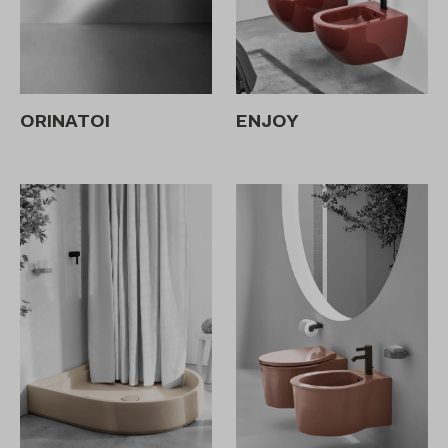
ORINATOI
ENJOY