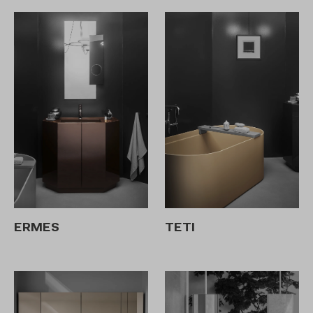
ERMES
TETI