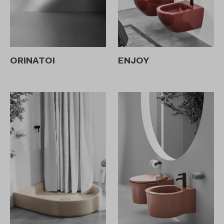
ORINATOI
ENJOY