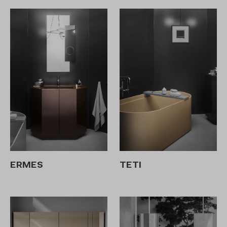
ERMES
TETI