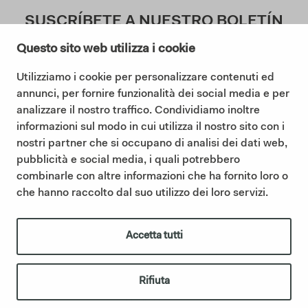
SUSCRÍBETE A NUESTRO BOLETÍN
Questo sito web utilizza i cookie
Utilizziamo i cookie per personalizzare contenuti ed
Doy mi consentimiento a la Política de Privacidad (
annunci, per fornire funzionalità dei social media e per
Lea nuestra Política de Privacidad
)
analizzare il nostro traffico. Condividiamo inoltre
informazioni sul modo in cui utilizza il nostro sito con i
Suscribir
nostri partner che si occupano di analisi dei dati web,
pubblicità e social media, i quali potrebbero
combinarle con altre informazioni che ha fornito loro o
che hanno raccolto dal suo utilizzo dei loro servizi.
©2025 Ceramica Cielo |
Cookie policy
|
Privacy policy
|
Codigo etico
|
Sintesi Modello Organizzativo 231
|
Whistleblowing
IT01622510566 | Ceramica Cielo forma parte del Grupo Mittel a
Accetta tutti
través de su filial Italian Bathroom Design S.r.l., que posee la
empresa y refuerza su presencia en el sector del equipamiento de
baño de diseño.
italianbathroomdesign.com
Rifiuta
créditos
|
IBD