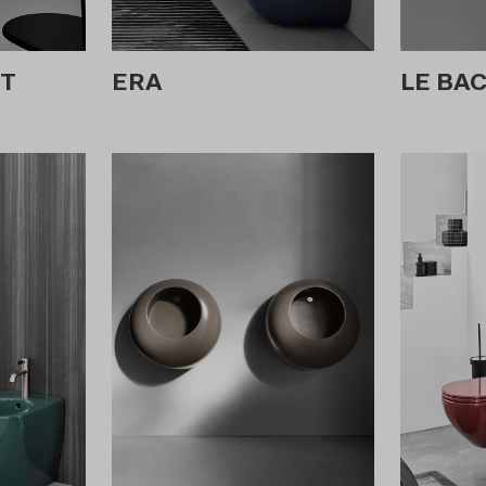
T
ERA
LE BA