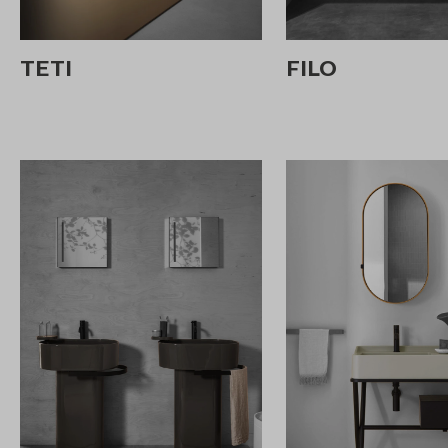
TETI
FILO