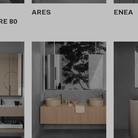
ARES
ENEA
E 80