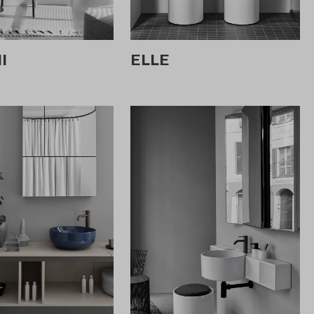
I
ELLE