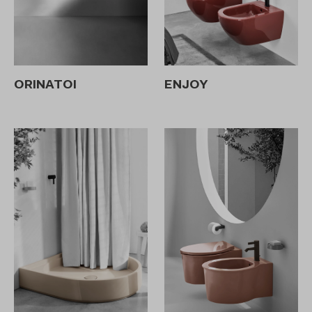
ORINATOI
ENJOY