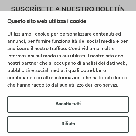
SUSCRÍBETE A NUESTRO BOLETÍN
Questo sito web utilizza i cookie
Utilizziamo i cookie per personalizzare contenuti ed
Doy mi consentimiento a la Política de Privacidad (
annunci, per fornire funzionalità dei social media e per
Lea nuestra Política de Privacidad
)
analizzare il nostro traffico. Condividiamo inoltre
informazioni sul modo in cui utilizza il nostro sito con i
Suscribir
nostri partner che si occupano di analisi dei dati web,
pubblicità e social media, i quali potrebbero
combinarle con altre informazioni che ha fornito loro o
che hanno raccolto dal suo utilizzo dei loro servizi.
©2025 Ceramica Cielo |
Cookie policy
|
Privacy policy
|
Codigo etico
|
Sintesi Modello Organizzativo 231
|
Whistleblowing
IT01622510566 | Ceramica Cielo forma parte del Grupo Mittel a
Accetta tutti
través de su filial Italian Bathroom Design S.r.l., que posee la
empresa y refuerza su presencia en el sector del equipamiento de
baño de diseño.
italianbathroomdesign.com
Rifiuta
créditos
|
IBD