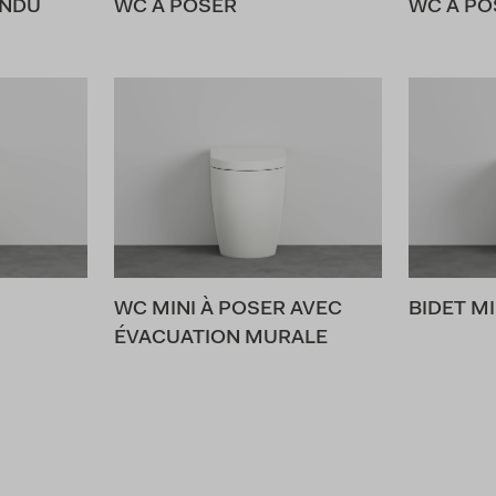
ENDU
WC À POSER
WC À PO
WC MINI À POSER AVEC
BIDET MI
ÉVACUATION MURALE