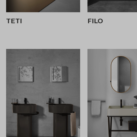
TETI
FILO