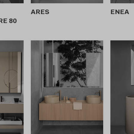
ARES
ENEA
E 80