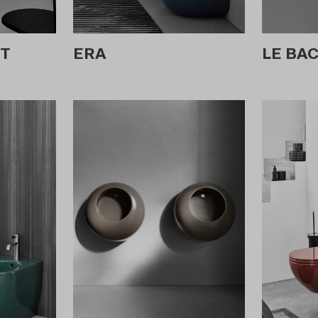
T
ERA
LE BA