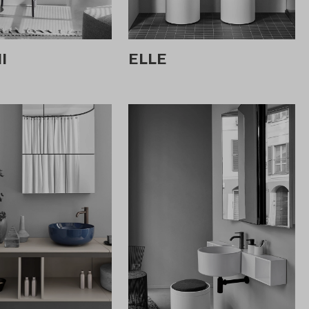
I
ELLE